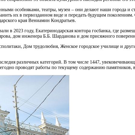
ринными особняками, театры, музеи – они делают наши города и
нить их в первозданном виде и передать будущим поколениям. С
одарского края Вениамин Кондратьев.
али в 2023 году, Екатеринодарская контора госбанка, где разме
лярова, дом инженера Б.Б. Шарданова и дом присяжного поверен
осполитаки, Дом трудолюбия, Женское городское училище и друг
наследия различных категорий. В том числе 1447, увековечиваю
жегодно проводят работы по текущему содержанию памятников, 