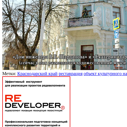
Метки:
Краснодарский край
реставрация
объект культурного н