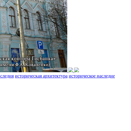
аследия
историческая архитектура
историческое наследие