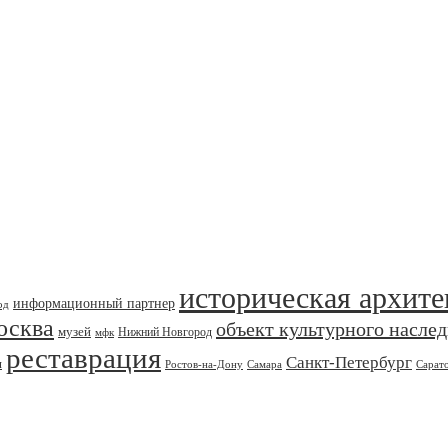
историческая архите
информационный партнер
од
осква
объект культурного насле
музей
Нижний Новгород
мфк
реставрация
Санкт-Петербург
я
Ростов-на-Дону
Самара
Сарат