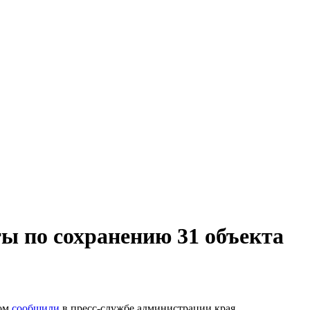
ты по сохранению 31 объекта
том
сообщили
в пресс-службе администрации края.