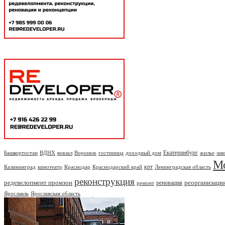
Екатеринбург
Башкортостан
ВДНХ
вокзал
Воронеж
гостиница
доходный дом
жилье
зав
М
крт
Калининград
кинотеатр
Краснодар
Краснодарский край
Ленинградская область
реконструкция
редевелопмент промзон
реорганизаци
реновация
ремонт
Ярославль
Ярославская область