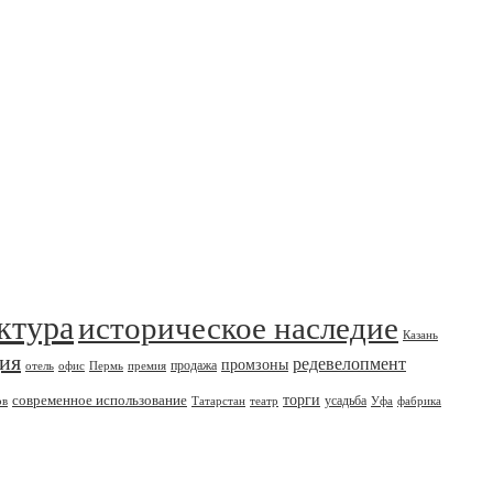
ктура
историческое наследие
Казань
дия
редевелопмент
промзоны
продажа
отель
офис
Пермь
премия
современное использование
торги
усадьба
ов
Татарстан
театр
Уфа
фабрика