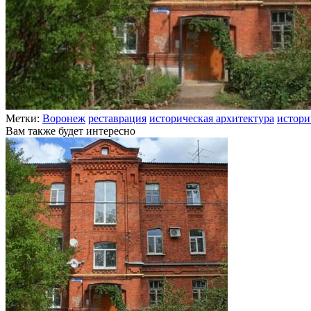
Метки:
Воронеж
реставрация
историческая архитектура
истори
Вам также будет интересно