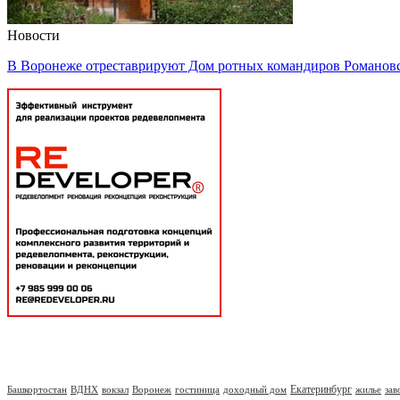
Новости
В Воронеже отреставрируют Дом ротных командиров Романов
Екатеринбург
Башкортостан
ВДНХ
вокзал
Воронеж
гостиница
доходный дом
жилье
зав