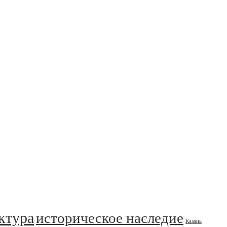
ктура
историческое наследие
Казань