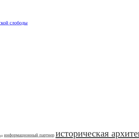
ской слободы
историческая архите
информационный партнер
од