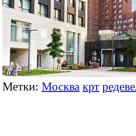
Метки:
Москва
крт
редев