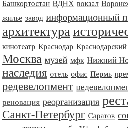
Башкортостан
ВДНХ
вокзал
Вороне
информационный п
жилье
завод
архитектура
историчес
кинотеатр
Краснодар
Краснодарский
Москва
музей
Нижний Но
мфк
наследия
отель
офис
Пермь
пре
редевелопмент
редевелопме
рест
реорганизация
реновация
Санкт-Петербург
со
Саратов