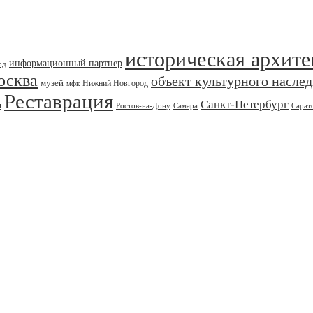
историческая архите
информационный партнер
од
осква
объект культурного насле
музей
Нижний Новгород
мфк
Реставрация
Санкт-Петербург
я
Ростов-на-Дону
Самара
Сарат