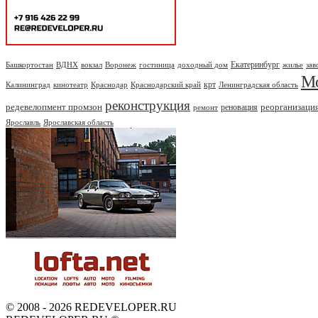
Екатеринбург
Башкортостан
ВДНХ
вокзал
Воронеж
гостиница
доходный дом
жилье
зав
М
крт
Калининград
кинотеатр
Краснодар
Краснодарский край
Ленинградская область
реконструкция
редевелопмент промзон
реорганизаци
реновация
ремонт
Ярославль
Ярославская область
© 2008 - 2026 REDEVELOPER.RU