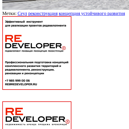
Метки:
Сеул
реконструкция
концепция устойчивого развития