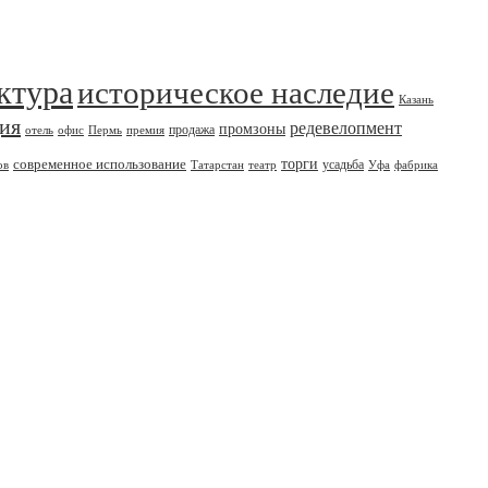
ктура
историческое наследие
Казань
дия
редевелопмент
промзоны
продажа
отель
офис
Пермь
премия
современное использование
торги
усадьба
ов
Татарстан
театр
Уфа
фабрика