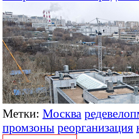
Метки:
Москва
редевелоп
промзоны
реорганизация