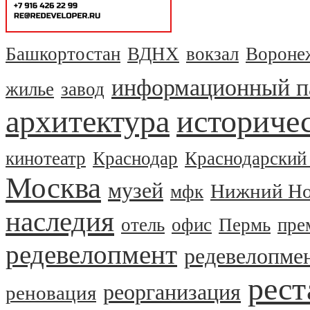
Башкортостан
ВДНХ
вокзал
Вороне
информационный п
жилье
завод
архитектура
историчес
кинотеатр
Краснодар
Краснодарский
Москва
музей
Нижний Но
мфк
наследия
отель
офис
Пермь
пре
редевелопмент
редевелопме
рест
реорганизация
реновация