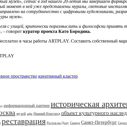
ый музей», сейчас в год нашего 20-летия мы завершаем формиро
ый момент в ней уже представлены муралы, световые инсталля
направлено на сотрудничество с цифровыми художниками, разр
уры музея»
.
ля с улицей, критически поразмыслить и философски принять т
»
, – говорит
куратор проекта Като Бородина.
есплатно в часы работы ARTPLAY. Составить собственный маршр
ARTPLAY
ивное пространство
креативный кластер
историческая архите
информационный партнер
од
осква
объект культурного насле
музей
Нижний Новгород
мфк
реставрация
Санкт-Петербург
я
Ростов-на-Дону
Самара
Сарат