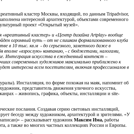
креативный кластер Москвы, входящий, по данным Tripadvisor,
 наполнена интересной архитектурой, объектами современного
-культурный проект «Открытый музей».
 «креативный кластер» и «Центр дизайна Artplay» вообще
ойден огромный путь – от не слишком формализованного клуба
ве в 10 тыс. кв.м - до серьезного, заметного даже в
бя вполне «взрослую» компанию, - с бюджетами, налогами,
е. Интеграция искусства в ежедневный контекст –
учших современных художников максимально приближено к
будет интересна всем посетителям, включая профессионалов в
уралы). Инсталляция, по форме похожая на маяк, напомнит об
художник, представитель движения уличного искусства,
анрах – живопись, графика, объекты, инсталляции и site-
ческие послания. Создавая серию световых инсталляций,
рует беседу между художником, архитектурой и зрителями. «У
 написан)» – рассказывает художник
Максим Има,
работы
рта, а также во многих частных коллекциях России и Европы.