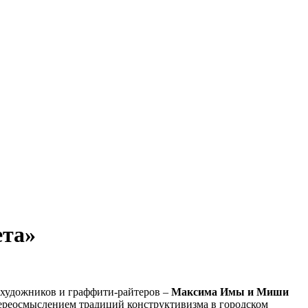
ета»
 художников и граффити-райтеров –
Максима Имы и Миши
ереосмыслением традиций конструктивизма в городском