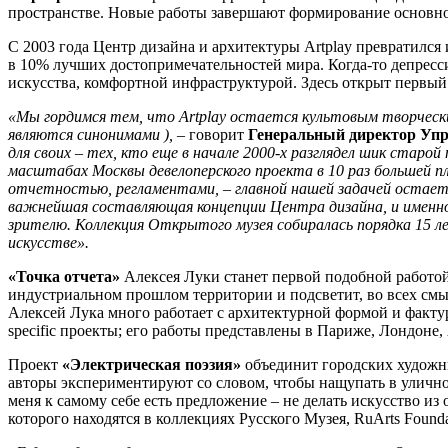
пространстве. Новые работы завершают формирование основной
С 2003 года Центр дизайна и архитектуры Artplay превратился
в 10% лучших достопримечательностей мира. Когда-то депресс
искусства, комфортной инфраструктурой. Здесь открыт первый
«Мы гордимся тем, что Artplay остается культовым творческ
являются синонимами ), –
говорит
Генеральный директор Упр
для своих – тех, кто еще в начале 2000-х разглядел шик старо
масштабах Москвы девелоперского проекта в 10 раз большей пл
отчетностью, регламентами, – главной нашей задачей остае
важнейшая составляющая концепции Центра дизайна, и именн
зрителю. Коллекция Открытого музея собиралась порядка 15 л
искусстве».
«Точка отчета»
Алексея
Луки станет первой подобной работой
индустриальном прошлом территории и подсветит, во всех смы
Алексей Лука много работает с архитектурной формой и фактур
specific проекты; его работы представлены в Париже, Лондоне
Проект
«Электрическая поэзия»
объединит городских художни
авторы экспериментируют со словом, чтобы нащупать в улично
меня к самому себе есть предложение – не делать искусство из
которого находятся в коллекциях Русского Музея, RuArts Foun