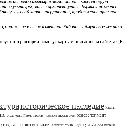
вание основной коллекции экспонатов
, – комментирует
ции, скульптуры, малые архитектурные формы и объекты
аботку звуковой карты территории, продолжение проекта
о, что мы не в силах изменить. Работы займут свое место в
ут по территории помогут карты и описания на сайте, а QR-
ктура
историческое наследие
Казань
дия
редевелопмент
промзоны
продажа
отель
офис
Пермь
премия
современное использование
торги
усадьба
ов
Татарстан
театр
Уфа
фабрика