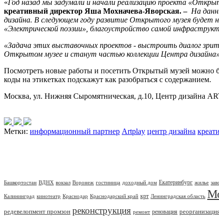
«
Год назад мы задумали и начали реализацию проекта «Открыт
креативный директор Яша Мохначева-Яворская. –
На данн
дизайна. В следующем году развитие Открытого музея будет 
«Электрической поэзии», благоустройство самой инфраструкт
«Задача этих выставочных проектов - выстроить диалог зрите
Открытом музее и станут частью коллекции Центра дизайна
Посмотреть новые работы и посетить Открытый музей можно б
коды на этикетках подскажут как разобраться с содержанием.
Москва, ул. Нижняя Сыромятническая, д.10, Центр дизайна 
Метки:
информационный партнер
Artplay
центр дизайна
креат
Екатеринбург
Башкортостан
ВДНХ
вокзал
Воронеж
гостиница
доходный дом
жилье
зав
М
крт
Калининград
кинотеатр
Краснодар
Краснодарский край
Ленинградская область
реконструкция
редевелопмент промзон
реорганизаци
реновация
ремонт