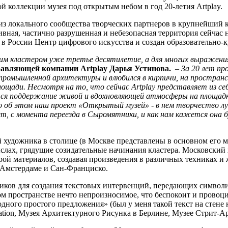
 коллекции музея под открытым небом в год 20-летия Artplay.
 из локального сообщества творческих партнеров в крупнейший 
ивная, частично разрушенная и небезопасная территория сейчас
 в России Центр цифрового искусства и создан образовательно
им кластером уже третье десятилетие, а для многих выражения
авляющей компании Artplay Дарья Устинова.
– За 20 лет пр
й промышленной архитектуры и влюбился в кирпичи, на пространст
ощади. Несмотря на то, что сейчас Artplay представляет из се
тся поддержание живой и вдохновляющей атмосферы на площадк
о об этом наш проект «Открытый музей» - в нем творчество л
ет, с момента переезда в Сыромятники, и как нам кажется она 
 художника в столице (в Москве представлены в основном его м
слах, грядущие созидательные начинания кластера. Московский 
ой материалов, создавая произведения в различных техниках и ж
, Амстердаме и Сан-Франциско.
ков для создания текстовых интервенций, передающих символи
м пространстве нечто непроизносимое, что беспокоит и провоци
 одного простого предложения» (был у меня такой текст на стене
dation, Музея Архитектурного Рисунка в Берлине, Музее Стрит-А