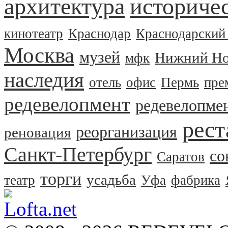
архитектура
историчес
кинотеатр
Краснодар
Краснодарский
Москва
музей
Нижний Но
мфк
наследия
отель
офис
Пермь
пре
редевелопмент
редевелопме
рест
реорганизация
реновация
Санкт-Петербург
со
Саратов
торги
усадьба
театр
Уфа
фабрика