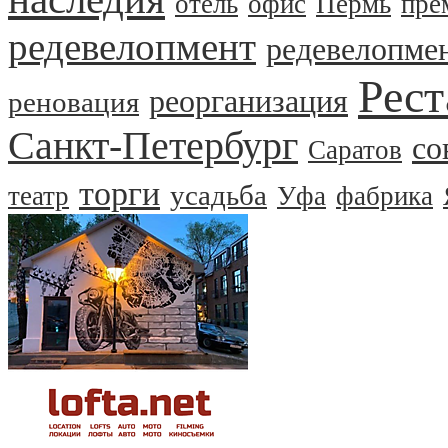
отель
офис
Пермь
пре
редевелопмент
редевелопме
Рест
реорганизация
реновация
Санкт-Петербург
со
Саратов
торги
усадьба
театр
Уфа
фабрика