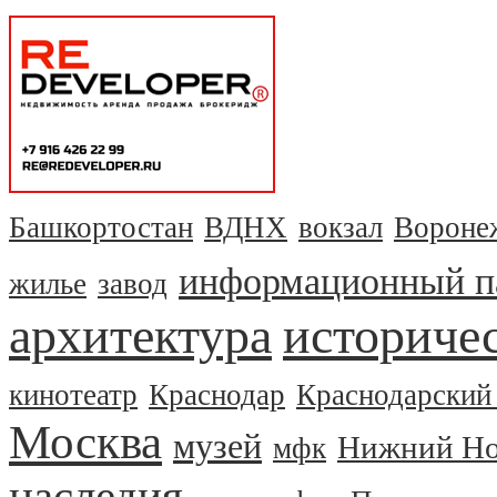
Башкортостан
ВДНХ
вокзал
Вороне
информационный п
жилье
завод
архитектура
историчес
кинотеатр
Краснодар
Краснодарский
Москва
музей
Нижний Но
мфк
наследия