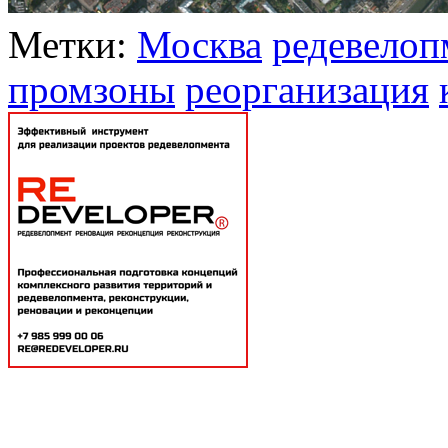
Метки:
Москва
редевелоп
промзоны
реорганизация