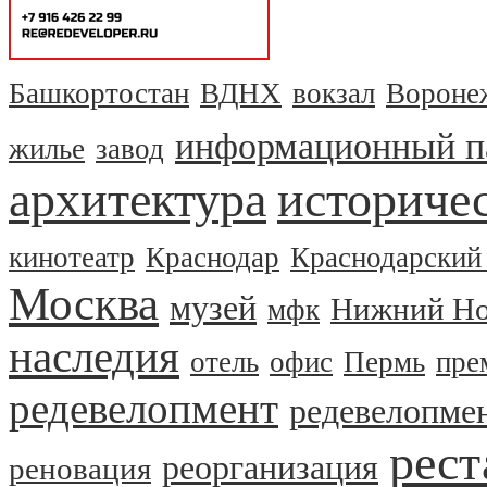
Башкортостан
ВДНХ
вокзал
Вороне
информационный п
жилье
завод
архитектура
историчес
кинотеатр
Краснодар
Краснодарский
Москва
музей
Нижний Но
мфк
наследия
отель
офис
Пермь
пре
редевелопмент
редевелопме
рест
реорганизация
реновация