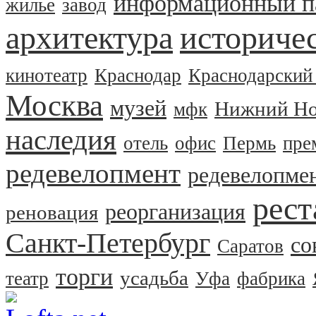
информационный п
жилье
завод
архитектура
историчес
кинотеатр
Краснодар
Краснодарский
Москва
музей
Нижний Но
мфк
наследия
отель
офис
Пермь
пре
редевелопмент
редевелопме
рест
реорганизация
реновация
Санкт-Петербург
со
Саратов
торги
усадьба
театр
Уфа
фабрика