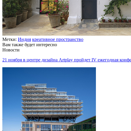
Метки:
Индия
креативное пространство
Вам также будет интересно
Новости
21 ноября в центре дизайна Artplay пройдет IV ежегодная ко