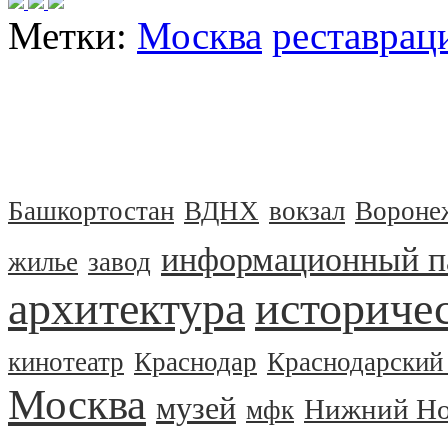
Метки:
Москва
реставрац
Башкортостан
ВДНХ
вокзал
Вороне
информационный п
жилье
завод
архитектура
историчес
кинотеатр
Краснодар
Краснодарский
Москва
музей
Нижний Но
мфк