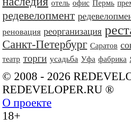
наследия
отель
офис
Пермь
пре
редевелопмент
редевелопме
рест
реорганизация
реновация
Санкт-Петербург
со
Саратов
торги
усадьба
театр
Уфа
фабрика
© 2008 - 2026 REDEVEL
REDEVELOPER.RU ®
О проекте
18+