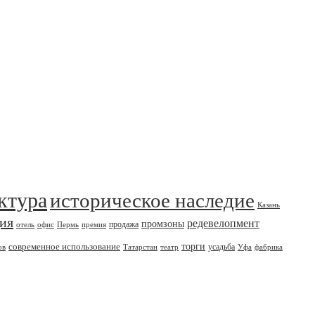
ктура
историческое наследие
Казань
дия
редевелопмент
промзоны
продажа
отель
офис
Пермь
премия
современное использование
торги
усадьба
ов
Татарстан
театр
Уфа
фабрика