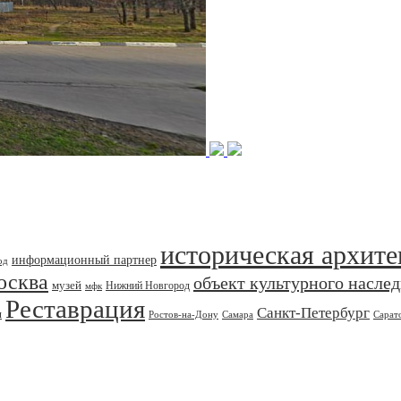
историческая архите
информационный партнер
од
осква
объект культурного насле
музей
Нижний Новгород
мфк
Реставрация
Санкт-Петербург
я
Ростов-на-Дону
Самара
Сарат