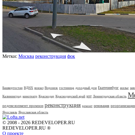
Метки:
Москва
реконструкция
фок
Екатеринбург
Башкортостан
ВДНХ
вокзал
Воронеж
гостиница
доходный дом
жилье
зав
М
крт
Калининград
кинотеатр
Краснодар
Краснодарский край
Ленинградская область
реконструкция
редевелопмент промзон
реорганизаци
реновация
ремонт
Ярославль
Ярославская область
© 2008 - 2026 REDEVELOPER.RU
REDEVELOPER.RU ®
О проекте