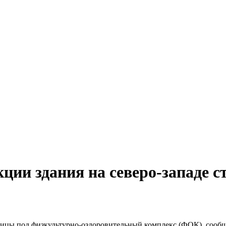
ции здания на северо-западе 
олицы под физкультурно-оздоровительный комплекс (ФОК), сооб