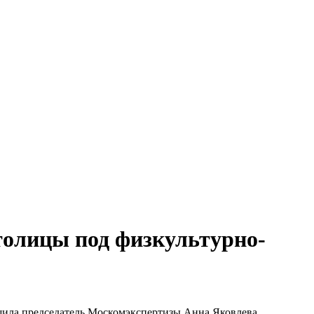
столицы под физкультурно-
щила председатель Москомэкспертизы Анна Яковлева.