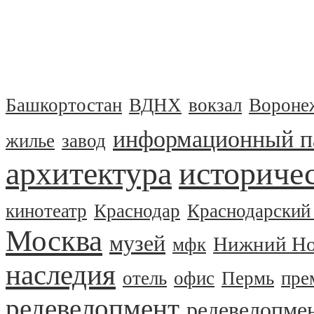
Башкортостан
ВДНХ
вокзал
Вороне
информационный п
жилье
завод
архитектура
историчес
кинотеатр
Краснодар
Краснодарский
Москва
музей
Нижний Но
мфк
наследия
отель
офис
Пермь
пре
редевелопмент
редевелопме