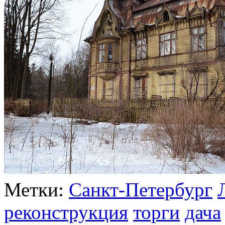
Метки:
Санкт-Петербург
реконструкция
торги
дача