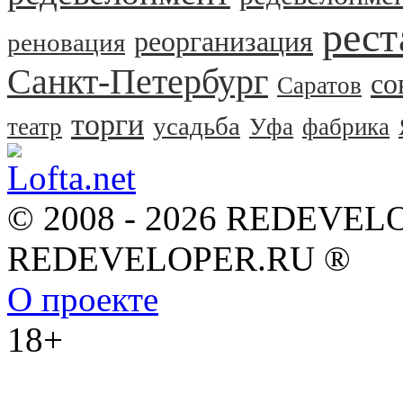
рест
реорганизация
реновация
Санкт-Петербург
со
Саратов
торги
усадьба
театр
Уфа
фабрика
© 2008 - 2026 REDEVEL
REDEVELOPER.RU ®
О проекте
18+