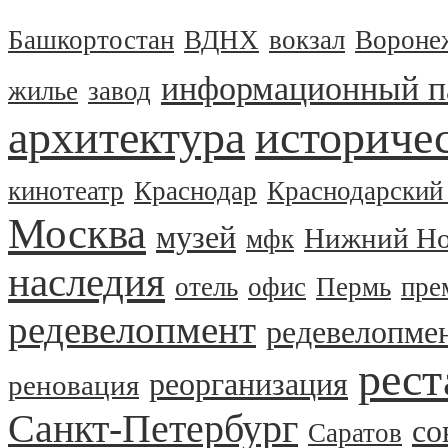
Башкортостан
ВДНХ
вокзал
Вороне
информационный п
жилье
завод
архитектура
историчес
кинотеатр
Краснодар
Краснодарский
Москва
музей
Нижний Но
мфк
наследия
отель
офис
Пермь
пре
редевелопмент
редевелопме
рест
реорганизация
реновация
Санкт-Петербург
со
Саратов