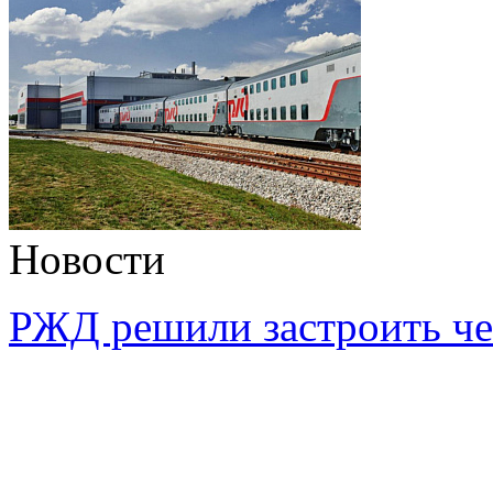
Новости
РЖД решили застроить че