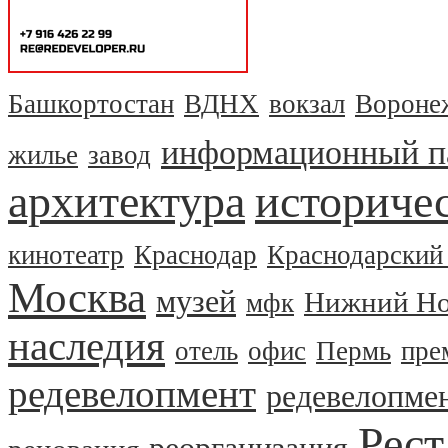
Башкортостан
ВДНХ
вокзал
Вороне
информационный п
жилье
завод
архитектура
историчес
кинотеатр
Краснодар
Краснодарский
Москва
музей
Нижний Но
мфк
наследия
отель
офис
Пермь
пре
редевелопмент
редевелопме
Рест