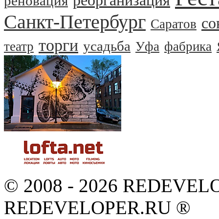
реорганизация
реновация
Санкт-Петербург
со
Саратов
торги
усадьба
театр
Уфа
фабрика
© 2008 - 2026 REDEVEL
REDEVELOPER.RU ®