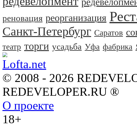
редевелопмент
редевелопме
Рест
реорганизация
реновация
Санкт-Петербург
со
Саратов
торги
усадьба
театр
Уфа
фабрика
© 2008 - 2026 REDEVEL
REDEVELOPER.RU ®
О проекте
18+