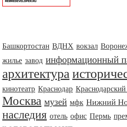
Башкортостан
ВДНХ
вокзал
Вороне
информационный п
жилье
завод
архитектура
историчес
кинотеатр
Краснодар
Краснодарский
Москва
музей
Нижний Но
мфк
наследия
отель
офис
Пермь
пре