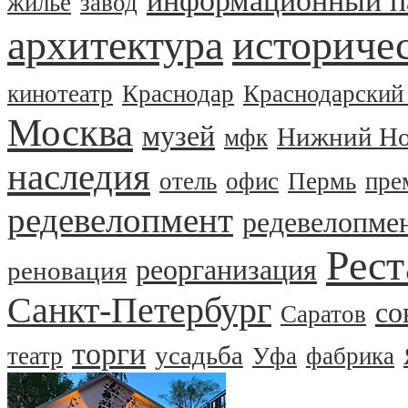
информационный п
жилье
завод
архитектура
историчес
кинотеатр
Краснодар
Краснодарский
Москва
музей
Нижний Но
мфк
наследия
отель
офис
Пермь
пре
редевелопмент
редевелопме
Рест
реорганизация
реновация
Санкт-Петербург
со
Саратов
торги
усадьба
театр
Уфа
фабрика