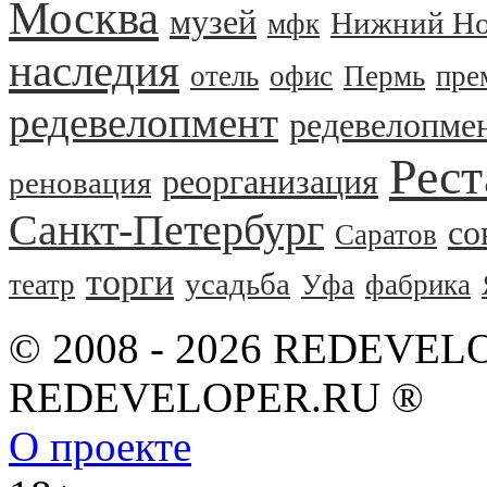
Москва
музей
Нижний Но
мфк
наследия
отель
офис
Пермь
пре
редевелопмент
редевелопме
Рест
реорганизация
реновация
Санкт-Петербург
со
Саратов
торги
усадьба
театр
Уфа
фабрика
© 2008 - 2026 REDEVEL
REDEVELOPER.RU ®
О проекте