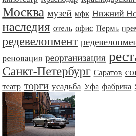
Москва
музей
Нижний Но
мфк
наследия
отель
офис
Пермь
пре
редевелопмент
редевелопме
рест
реорганизация
реновация
Санкт-Петербург
со
Саратов
торги
усадьба
театр
Уфа
фабрика