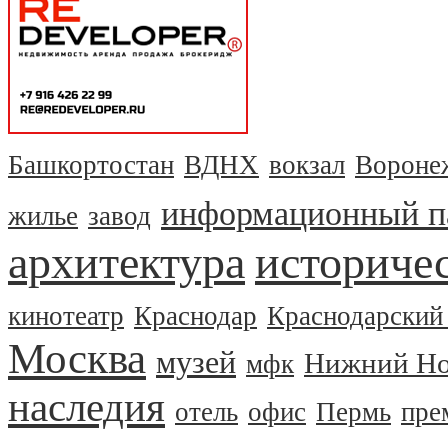
Башкортостан
ВДНХ
вокзал
Вороне
информационный п
жилье
завод
архитектура
историчес
кинотеатр
Краснодар
Краснодарский
Москва
музей
Нижний Но
мфк
наследия
отель
офис
Пермь
пре