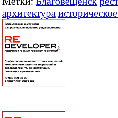
Метки:
Благовещенск
рес
архитектура
историческое