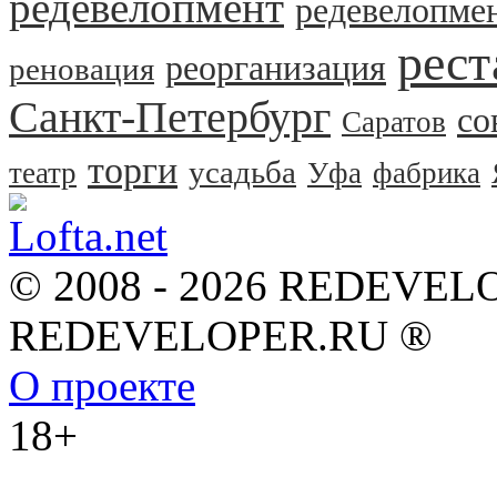
редевелопмент
редевелопме
рест
реорганизация
реновация
Санкт-Петербург
со
Саратов
торги
усадьба
театр
Уфа
фабрика
© 2008 - 2026 REDEVEL
REDEVELOPER.RU ®
О проекте
18+