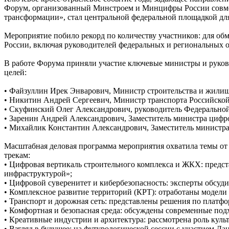
Форум, организованный Минстроем и Минцифры России совме
трансформации», стал центральной федеральной площадкой для
Мероприятие побило рекорд по количеству участников: для об
России, включая руководителей федеральных и региональных ор
В работе Форума приняли участие ключевые министры и руково
целей:
• Файзуллин Ирек Энварович, Министр строительства и жилищ
• Никитин Андрей Сергеевич, Министр транспорта Российско
• Скуфинский Олег Александрович, руководитель Федеральной 
• Заренин Андрей Александрович, Заместитель министра цифр
• Михайлик Константин Александрович, Заместитель министра
Масштабная деловая программа мероприятия охватила темы от
трекам:
• Цифровая вертикаль строительного комплекса и ЖКХ: предс
инфраструктурой»;
• Цифровой суверенитет и кибербезопасность: эксперты обсуд
• Комплексное развитие территорий (КРТ): отработаны модел
• Транспорт и дорожная сеть: представлены решения по плат
• Комфортная и безопасная среда: обсуждены современные под
• Креативные индустрии и архитектура: рассмотрена роль куль
• Взгляд в будущее: на футурологической сессии с участием Д