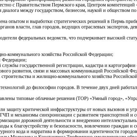
стно с Правительством Пермского края, Центром компетенций
 диалога между государством, бизнесом, наукой и обществом по
мена опытом и выработки стратегических решений в Пермь прибы
ганов власти, глав городов, ведущих отраслевых экспертов, дев
дители федеральных ведомств, что подчеркивает высокий стату
но-коммунального хозяйства Российской Федерации;
й Федерации;
службы государственной регистрации, кадастра и картографии (
ового развития, связи и массовых коммуникаций Российской Фе
 строительства и жилищно-коммунального хозяйства Российско
 технологий до философии городов. В течение двух дней работ
тавлены типовые облачные решения (ТОР) «Умный город», «Упр
или защиту критической инфраструктуры от новых вызовов и угр
и ГЧП и механизмы синхронизации с развитием транспортной и 
формизации дорожной деятельности и внедрению интеллектуальн
ходы к благоустройству и безопасности, вовлечению граждан и 
турного кода и нарратива в формировании идентичности городов
анилы Медведева и Константина Трофименко смоделировали образ