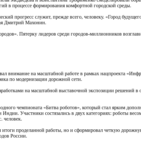
гий в процессе формирования комфортной городской среды.
кий прогресс служит, прежде всего, человеку. «Город будущего
рая Дмитрий Махонин.
ородов». Пятерку лидеров среди городов-миллионников возглав
л внимание на масштабной работе в рамках нацпроекта «Инфра
фика по модернизации дорожной сети.
работками на масштабной выставочной экспозиции решений в об
одного чемпионата «Битва роботов», который стал ярким допол
и Индии. Участники состязались в двух категориях: роботы весом
с. человек.
 итоги проделанной работы, но и сформировал четкую дорожную 
одов России.