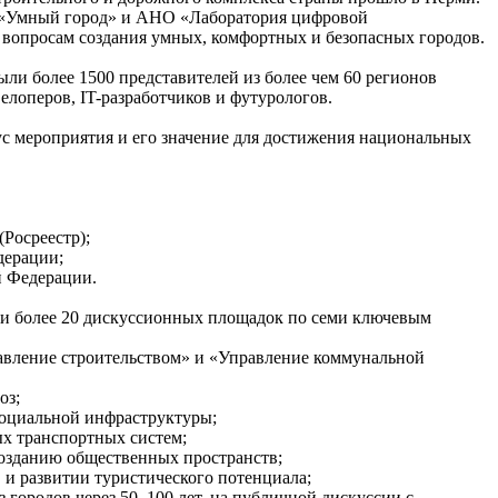
 «Умный город» и АНО «Лаборатория цифровой
 вопросам создания умных, комфортных и безопасных городов.
ли более 1500 представителей из более чем 60 регионов
елоперов, IT-разработчиков и футурологов.
с мероприятия и его значение для достижения национальных
Росреестр);
дерации;
й Федерации.
али более 20 дискуссионных площадок по семи ключевым
авление строительством» и «Управление коммунальной
оз;
социальной инфраструктуры;
ых транспортных систем;
созданию общественных пространств;
 и развитии туристического потенциала;
 городов через 50–100 лет, на публичной дискуссии с