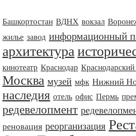
Башкортостан
ВДНХ
вокзал
Вороне
информационный п
жилье
завод
архитектура
историчес
кинотеатр
Краснодар
Краснодарский
Москва
музей
Нижний Но
мфк
наследия
отель
офис
Пермь
пре
редевелопмент
редевелопме
Рест
реорганизация
реновация