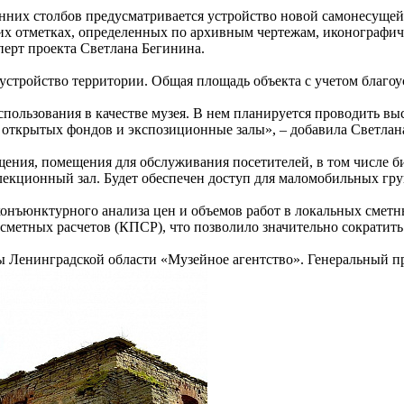
нних столбов предусматривается устройство новой самонесущей
их отметках, определенных по архивным чертежам, иконографич
перт проекта Светлана Бегинина.
тройство территории. Общая площадь объекта с учетом благоуст
пользования в качестве музея. В нем планируется проводить вы
 открытых фондов и экспозиционные залы», – добавила Светлан
ия, помещения для обслуживания посетителей, в том числе библ
лекционный зал. Будет обеспечен доступ для маломобильных гру
конъюнктурного анализа цен и объемов работ в локальных смет
сметных расчетов (КПСР), что позволило значительно сократить 
ы Ленинградской области «Музейное агентство». Генеральный 