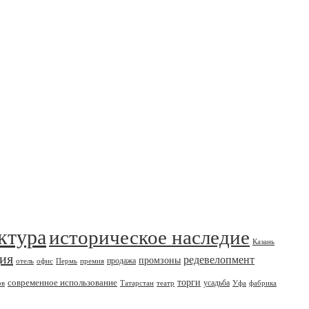
ктура
историческое наследие
Казань
дия
редевелопмент
промзоны
продажа
отель
офис
Пермь
премия
современное использование
торги
усадьба
ов
Татарстан
театр
Уфа
фабрика