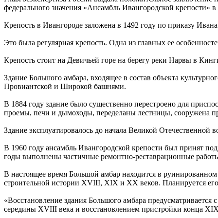
федерального значения «Ансамбль Ивангородской крепости» в
Крепость в Ивангороде заложена в 1492 году по приказу Иван
Это была регулярная крепость. Одна из главных ее особенност
Крепость стоит на Девичьей горе на берегу реки Нарвы в Кин
Здание Большого амбара, входящее в состав объекта культурно
Провиантской и Широкой башнями.
В 1884 году здание было существенно перестроено для приспо
проемы, печи и дымоходы, переделаны лестницы, сооружена пр
Здание эксплуатировалось до начала Великой Отечественной во
В 1960 году ансамбль Ивангородской крепости был принят под 
годы выполнены частичные ремонтно-реставрационные работ
В настоящее время Большой амбар находится в руинированном 
строительной истории XVIII, XIX и XX веков. Планируется ег
«Восстановление здания Большого амбара предусматривается с
середины XVIII века и восстановлением пристройки конца XIX