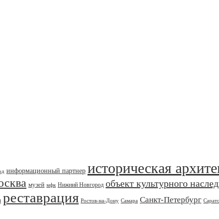
историческая архите
информационный партнер
од
осква
объект культурного насле
музей
Нижний Новгород
мфк
реставрация
Санкт-Петербург
я
Ростов-на-Дону
Самара
Сарат