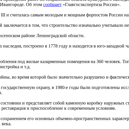
 Ивангороде. Об этом
сообщает
«Главгосэкспертиза России».
а III и считалась самым молодым и мощным форпостом России н
ей заключается в том, что строительство изначально учитывало 
гисеппском районе Ленинградской области.
го наследия, построено в 1778 году и находится в юго-западной
собления под жилые казарменные помещения на 360 человек. То
истройка и т.д.
йны, во время которой было значительно разрушено и фактическ
государственную охрану, в 1980-е годы были подготовлены иссл
ы.
состоянии и представляет собой каменную коробку наружных ст
о реставрация и приспособление к современным условиям.
 сохранением его основных объемно-пространственных характер
 века.