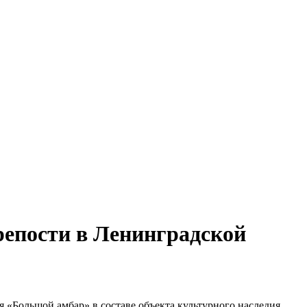
репости в Ленинградской
 «Большой амбар» в составе объекта культурного наследия