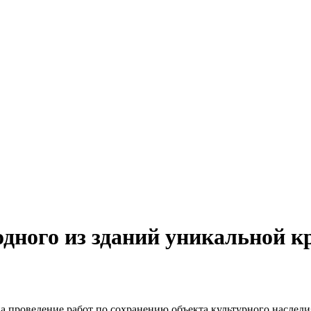
одного из зданий уникальной к
 проведение работ по сохранению объекта культурного наследия