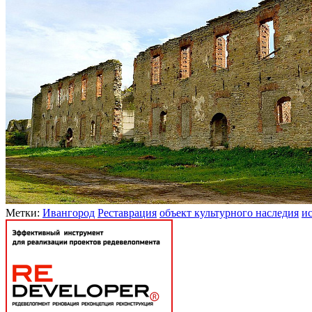
Метки:
Ивангород
Реставрация
объект культурного наследия
ис