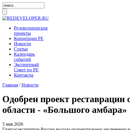
Редевелоперские
проекты
Концепции
РЕ
Новости
Статьи
Календарь
событий
Экспертный
Совет по
РЕ
Контакты
Главная
/
Новости
Одобрен проект реставрации 
области - «Большого амбара»
5 мая 2026
Главгосэкспертиза России выдала положительное заключение на