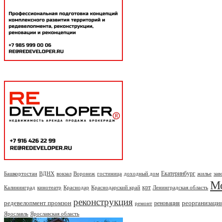
Екатеринбург
Башкортостан
ВДНХ
вокзал
Воронеж
гостиница
доходный дом
жилье
зав
М
крт
Калининград
кинотеатр
Краснодар
Краснодарский край
Ленинградская область
реконструкция
редевелопмент промзон
реорганизаци
реновация
ремонт
Ярославль
Ярославская область