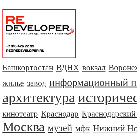
Башкортостан
ВДНХ
вокзал
Вороне
информационный п
жилье
завод
архитектура
историчес
кинотеатр
Краснодар
Краснодарский
Москва
музей
Нижний Но
мфк