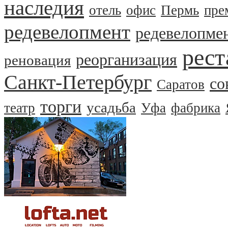
наследия
отель
офис
Пермь
пре
редевелопмент
редевелопме
рест
реорганизация
реновация
Санкт-Петербург
со
Саратов
торги
усадьба
театр
Уфа
фабрика