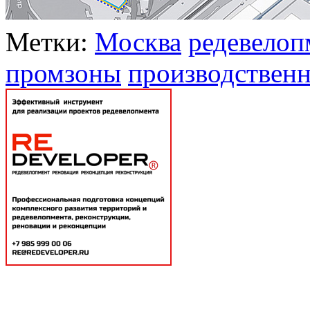
Метки:
Москва
редевелоп
промзоны
производственн