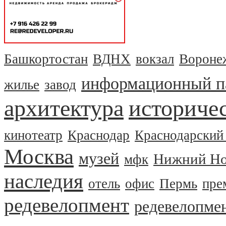
Башкортостан
ВДНХ
вокзал
Вороне
информационный п
жилье
завод
архитектура
историчес
кинотеатр
Краснодар
Краснодарский
Москва
музей
Нижний Но
мфк
наследия
отель
офис
Пермь
пре
редевелопмент
редевелопме