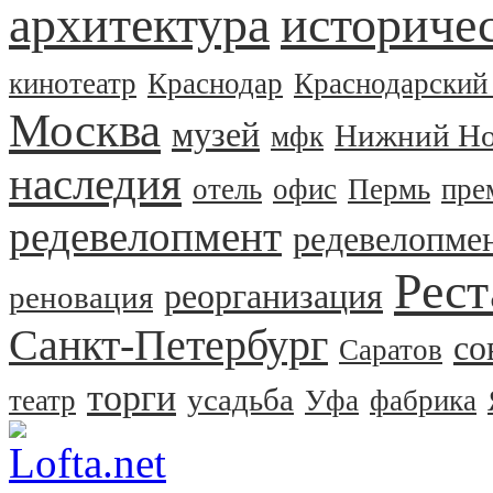
архитектура
историчес
кинотеатр
Краснодар
Краснодарский
Москва
музей
Нижний Но
мфк
наследия
отель
офис
Пермь
пре
редевелопмент
редевелопме
Рест
реорганизация
реновация
Санкт-Петербург
со
Саратов
торги
усадьба
театр
Уфа
фабрика