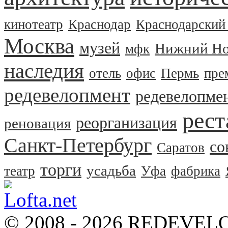
кинотеатр
Краснодар
Краснодарский
Москва
музей
Нижний Но
мфк
наследия
отель
офис
Пермь
пре
редевелопмент
редевелопме
рест
реорганизация
реновация
Санкт-Петербург
со
Саратов
торги
усадьба
театр
Уфа
фабрика
© 2008 - 2026 REDEVEL