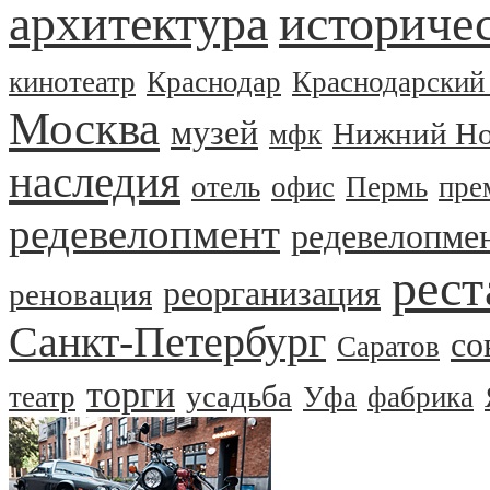
архитектура
историчес
кинотеатр
Краснодар
Краснодарский
Москва
музей
Нижний Но
мфк
наследия
отель
офис
Пермь
пре
редевелопмент
редевелопме
рест
реорганизация
реновация
Санкт-Петербург
со
Саратов
торги
усадьба
театр
Уфа
фабрика