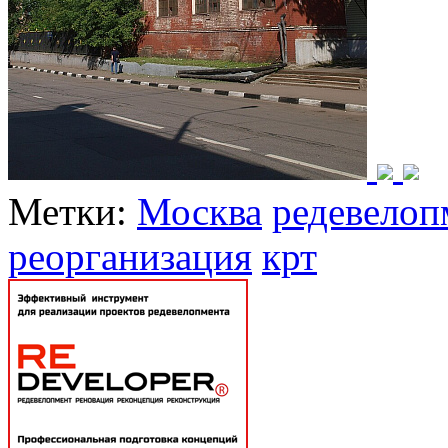
Метки:
Москва
редевелоп
реорганизация
крт