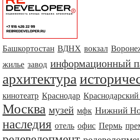
Башкортостан
ВДНХ
вокзал
Вороне
информационный п
жилье
завод
архитектура
историчес
кинотеатр
Краснодар
Краснодарский
Москва
музей
Нижний Но
мфк
наследия
отель
офис
Пермь
пре
редевелопмент
редевелопме