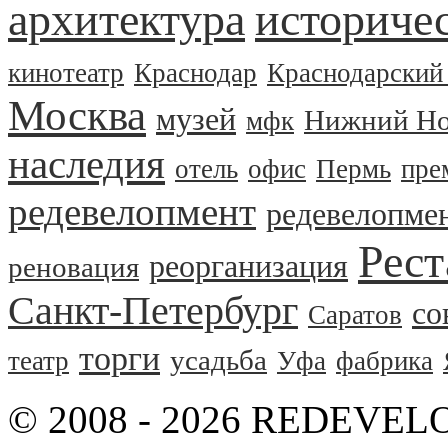
архитектура
историчес
кинотеатр
Краснодар
Краснодарский
Москва
музей
Нижний Но
мфк
наследия
отель
офис
Пермь
пре
редевелопмент
редевелопме
Рест
реорганизация
реновация
Санкт-Петербург
со
Саратов
торги
усадьба
театр
Уфа
фабрика
© 2008 - 2026 REDEVEL