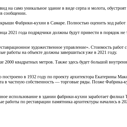
д на само уникальное здание в виде серпа и молота, обустроят 
 в сообщении.
у крыши Фабрики-кухни в Самаре. Полностью оценить ход работ
нца 2021 года подрядчики должны будут привести в порядок не 
таврационное художественное управление». Стоимость работ со
е работы на объекте должны завершиться уже в 2021 году.
 2000 квадратных метров. Также здесь будет большой внутренни
 построено в 1932 году по проекту архитектора Екатерины Мак
екта в частную собственность — торговые ряды. Позже Фабрика-к
ное использование в здании фабрики-кухни заработает филиал Т
е работы по реставрации памятника архитектуры начались в 202