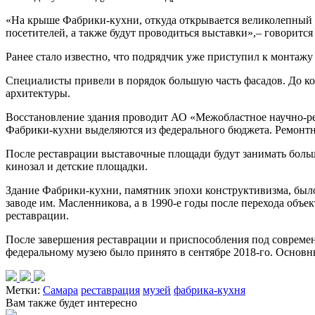
«На крыше Фабрики-кухни, откуда открывается великолепный ви
посетителей, а также будут проводиться выставки»,– говорится
Ранее стало известно, что подрядчик уже приступил к монтаж
Специалисты привели в порядок большую часть фасадов. До ко
архитектуры.
Восстановление здания проводит АО «Межобластное научно-рес
Фабрики-кухни выделяются из федерального бюджета. Ремонтны
После реставрации выставочные площади будут занимать больше
кинозал и детские площадки.
Здание Фабрики-кухни, памятник эпохи конструктивизма, было
заводе им. Масленникова, а в 1990-е годы после перехода объ
реставрации.
После завершения реставрации и приспособления под современ
федеральному музею было принято в сентябре 2018-го. Основны
Метки:
Самара
реставрация
музей
фабрика-кухня
Вам также будет интересно