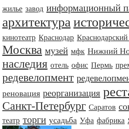
информационный п
жилье
завод
архитектура
историчес
кинотеатр
Краснодар
Краснодарский
Москва
музей
Нижний Но
мфк
наследия
отель
офис
Пермь
пре
редевелопмент
редевелопме
рест
реорганизация
реновация
Санкт-Петербург
со
Саратов
торги
усадьба
театр
Уфа
фабрика