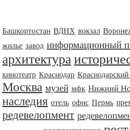
Башкортостан
ВДНХ
вокзал
Вороне
информационный п
жилье
завод
архитектура
историчес
кинотеатр
Краснодар
Краснодарский
Москва
музей
Нижний Но
мфк
наследия
отель
офис
Пермь
пре
редевелопмент
редевелопме
рест