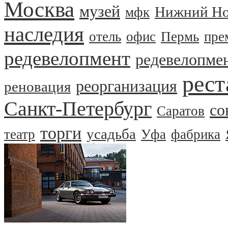
Москва
музей
Нижний Но
мфк
наследия
отель
офис
Пермь
пре
редевелопмент
редевелопме
рест
реорганизация
реновация
Санкт-Петербург
со
Саратов
торги
усадьба
театр
Уфа
фабрика