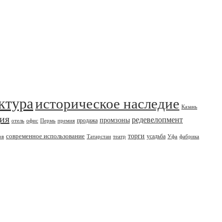
ктура
историческое наследие
Казань
дия
редевелопмент
промзоны
продажа
отель
офис
Пермь
премия
современное использование
торги
усадьба
ов
Татарстан
театр
Уфа
фабрика