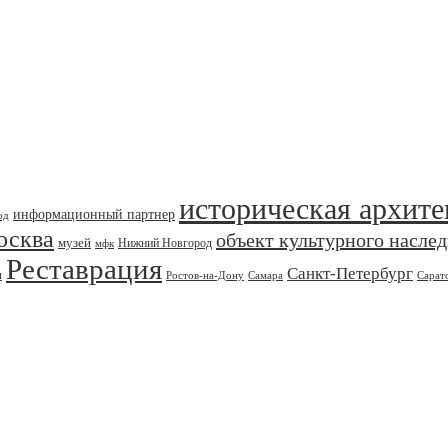
историческая архите
информационный партнер
од
осква
объект культурного насле
музей
Нижний Новгород
мфк
Реставрация
Санкт-Петербург
я
Ростов-на-Дону
Самара
Сарат