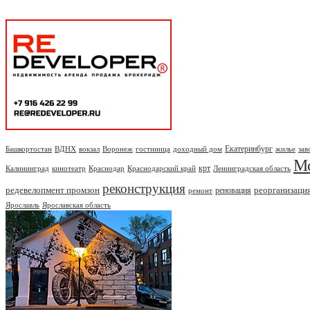
Екатеринбург
Башкортостан
ВДНХ
вокзал
Воронеж
гостиница
доходный дом
жилье
зав
М
крт
Калининград
кинотеатр
Краснодар
Краснодарский край
Ленинградская область
реконструкция
редевелопмент промзон
реорганизаци
реновация
ремонт
Ярославль
Ярославская область