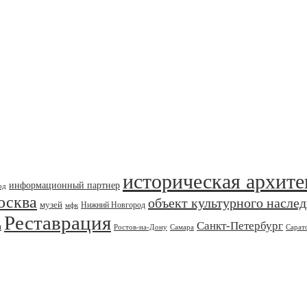
историческая архите
информационный партнер
од
осква
объект культурного насле
музей
Нижний Новгород
мфк
Реставрация
Санкт-Петербург
я
Ростов-на-Дону
Самара
Сарат