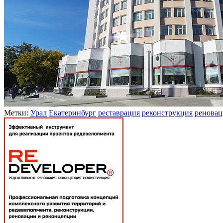
Метки:
Урал
Екатеринбург
реставрация
реконструкция
реновац