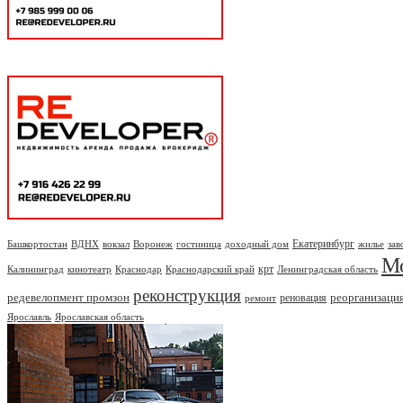
Екатеринбург
Башкортостан
ВДНХ
вокзал
Воронеж
гостиница
доходный дом
жилье
зав
М
крт
Калининград
кинотеатр
Краснодар
Краснодарский край
Ленинградская область
реконструкция
редевелопмент промзон
реорганизаци
реновация
ремонт
Ярославль
Ярославская область