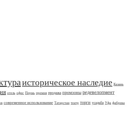
ктура
историческое наследие
Казань
дия
редевелопмент
промзоны
продажа
отель
офис
Пермь
премия
современное использование
торги
усадьба
ов
Татарстан
театр
Уфа
фабрика