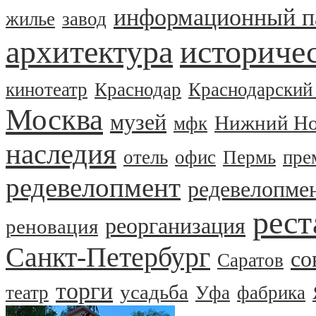
информационный п
жилье
завод
архитектура
историчес
кинотеатр
Краснодар
Краснодарский
Москва
музей
Нижний Но
мфк
наследия
отель
офис
Пермь
пре
редевелопмент
редевелопме
рест
реорганизация
реновация
Санкт-Петербург
со
Саратов
торги
усадьба
театр
Уфа
фабрика