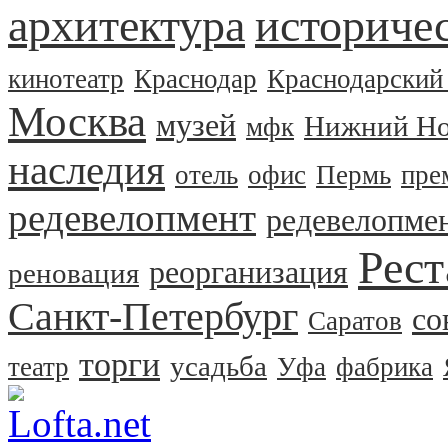
архитектура
историчес
кинотеатр
Краснодар
Краснодарский
Москва
музей
Нижний Но
мфк
наследия
отель
офис
Пермь
пре
редевелопмент
редевелопме
Рест
реорганизация
реновация
Санкт-Петербург
со
Саратов
торги
усадьба
театр
Уфа
фабрика