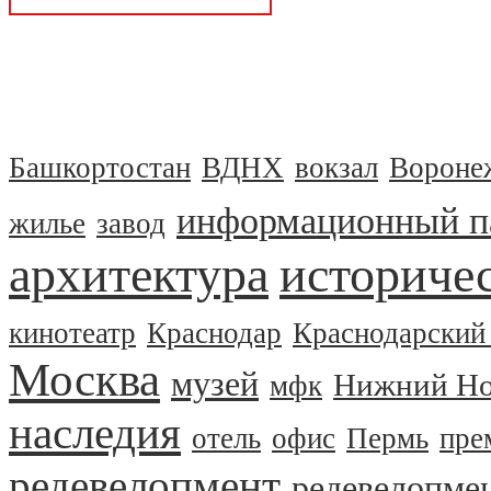
Башкортостан
ВДНХ
вокзал
Вороне
информационный п
жилье
завод
архитектура
историчес
кинотеатр
Краснодар
Краснодарский
Москва
музей
Нижний Но
мфк
наследия
отель
офис
Пермь
пре
редевелопмент
редевелопме