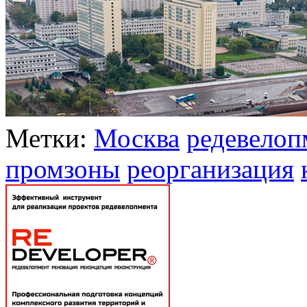
Метки:
Москва
редевелоп
промзоны
реорганизация