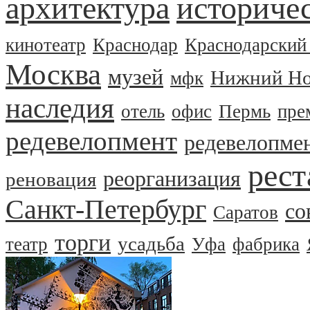
архитектура
историчес
кинотеатр
Краснодар
Краснодарский
Москва
музей
Нижний Но
мфк
наследия
отель
офис
Пермь
пре
редевелопмент
редевелопме
рест
реорганизация
реновация
Санкт-Петербург
со
Саратов
торги
усадьба
театр
Уфа
фабрика