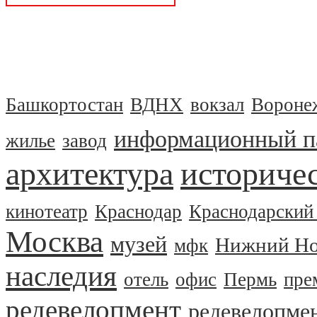
Башкортостан
ВДНХ
вокзал
Вороне
информационный п
жилье
завод
архитектура
историчес
кинотеатр
Краснодар
Краснодарский
Москва
музей
Нижний Но
мфк
наследия
отель
офис
Пермь
пре
редевелопмент
редевелопме