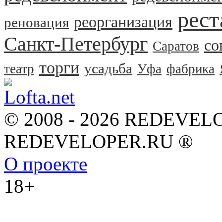
рест
реорганизация
реновация
Санкт-Петербург
со
Саратов
торги
усадьба
театр
Уфа
фабрика
© 2008 - 2026 REDEVEL
REDEVELOPER.RU ®
О проекте
18+