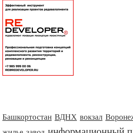
Башкортостан
ВДНХ
вокзал
Вороне
информационный п
жилье
завод