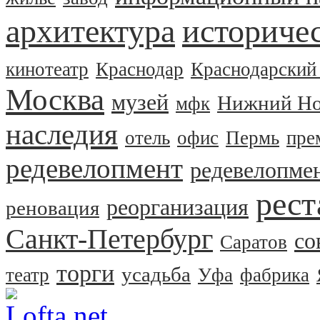
архитектура
историчес
кинотеатр
Краснодар
Краснодарский
Москва
музей
Нижний Но
мфк
наследия
отель
офис
Пермь
пре
редевелопмент
редевелопме
рест
реорганизация
реновация
Санкт-Петербург
со
Саратов
торги
усадьба
театр
Уфа
фабрика