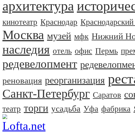
архитектура
историчес
кинотеатр
Краснодар
Краснодарский
Москва
музей
Нижний Но
мфк
наследия
отель
офис
Пермь
пре
редевелопмент
редевелопме
рест
реорганизация
реновация
Санкт-Петербург
со
Саратов
торги
усадьба
театр
Уфа
фабрика