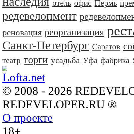
наследия
отель
офис
Пермь
пре
редевелопмент
редевелопме
рест
реорганизация
реновация
Санкт-Петербург
со
Саратов
торги
усадьба
театр
Уфа
фабрика
© 2008 - 2026 REDEVEL
REDEVELOPER.RU ®
О проекте
18+