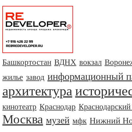
Башкортостан
ВДНХ
вокзал
Вороне
информационный п
жилье
завод
архитектура
историчес
кинотеатр
Краснодар
Краснодарский
Москва
музей
Нижний Но
мфк