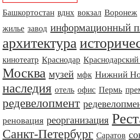
Башкортостан
вднх
вокзал
Воронеж
информационный п
жилье
завод
архитектура
историчес
кинотеатр
Краснодар
Краснодарский
Москва
музей
Нижний Но
мфк
наследия
отель
офис
Пермь
пре
редевелопмент
редевелопме
Рест
реорганизация
реновация
Санкт-Петербург
со
Саратов