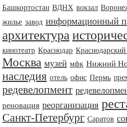
Башкортостан
ВДНХ
вокзал
Вороне
информационный п
жилье
завод
архитектура
историчес
кинотеатр
Краснодар
Краснодарский
Москва
музей
Нижний Но
мфк
наследия
отель
офис
Пермь
пре
редевелопмент
редевелопме
рест
реорганизация
реновация
Санкт-Петербург
со
Саратов