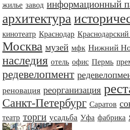
информационный п
жилье
завод
архитектура
историчес
кинотеатр
Краснодар
Краснодарский
Москва
музей
Нижний Но
мфк
наследия
отель
офис
Пермь
пре
редевелопмент
редевелопме
рест
реорганизация
реновация
Санкт-Петербург
со
Саратов
торги
усадьба
театр
Уфа
фабрика