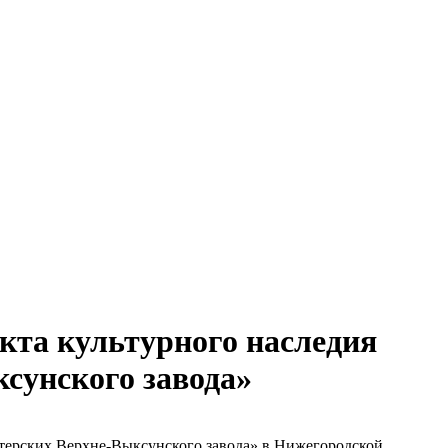
кта культурного наследия
сунского завода»
стерских Верхне-Выксунского завода» в Нижегородской