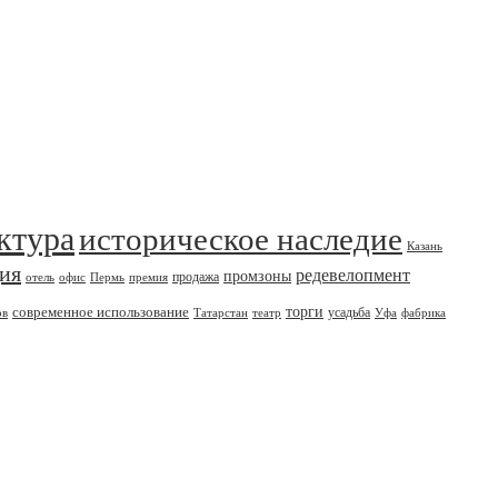
ктура
историческое наследие
Казань
дия
редевелопмент
промзоны
продажа
отель
офис
Пермь
премия
современное использование
торги
усадьба
ов
Татарстан
театр
Уфа
фабрика