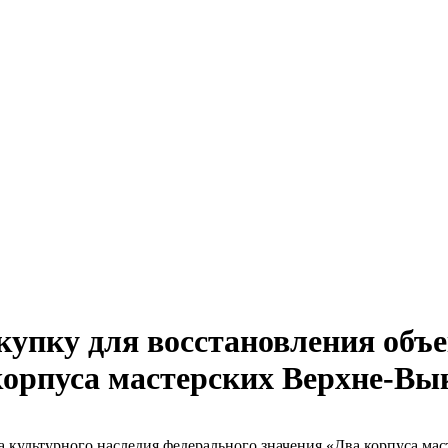
упку для восстановления объе
корпуса мастерских Верхне-Вык
 культурного наследия федерального значения «Два корпуса ма