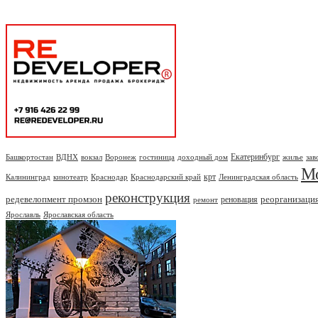
Екатеринбург
Башкортостан
ВДНХ
вокзал
Воронеж
гостиница
доходный дом
жилье
зав
М
крт
Калининград
кинотеатр
Краснодар
Краснодарский край
Ленинградская область
реконструкция
редевелопмент промзон
реорганизаци
реновация
ремонт
Ярославль
Ярославская область