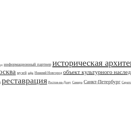
историческая архите
информационный партнер
од
осква
объект культурного насле
музей
Нижний Новгород
мфк
реставрация
Санкт-Петербург
я
Ростов-на-Дону
Самара
Сарат