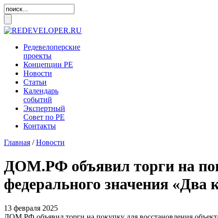
Редевелоперские
проекты
Концепции
РЕ
Новости
Статьи
Календарь
событий
Экспертный
Совет по
РЕ
Контакты
Главная
/
Новости
ДОМ.РФ объявил торги на пок
федерального значения «Два 
13 февраля 2025
ДОМ.РФ объявил торги на покупку для восстановления объекта