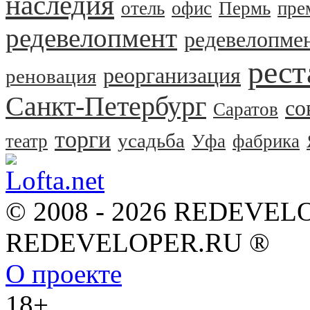
наследия
отель
офис
Пермь
пре
редевелопмент
редевелопме
рест
реорганизация
реновация
Санкт-Петербург
со
Саратов
торги
усадьба
театр
Уфа
фабрика
© 2008 - 2026 REDEVEL
REDEVELOPER.RU ®
О проекте
18+