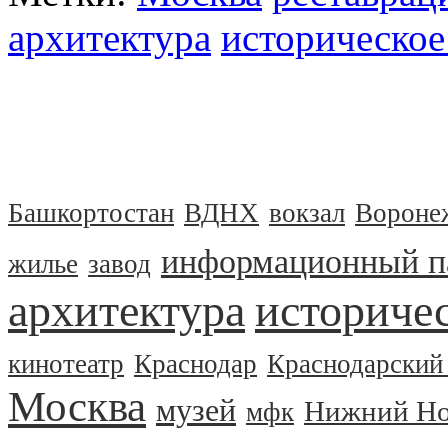
архитектура
историческое
Башкортостан
ВДНХ
вокзал
Вороне
информационный п
жилье
завод
архитектура
историчес
кинотеатр
Краснодар
Краснодарский
Москва
музей
Нижний Но
мфк